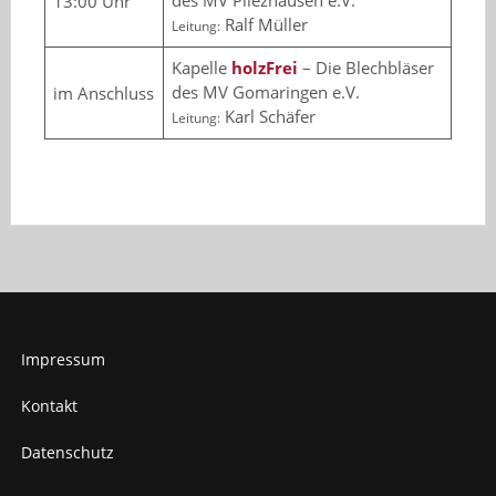
des MV Pliezhausen e.V.
13:00 Uhr
Ralf Müller
Leitung:
Kapelle
holzFrei
– Die Blechbläser
des MV Gomaringen e.V.
im Anschluss
Karl Schäfer
Leitung:
Impressum
Kontakt
Datenschutz